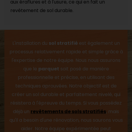
aux éraflures et à l'usure, ce qui en fait un
revêtement de sol durable.
L'installation du
sol stratifié
est également un
processus relativement rapide et simple grâce à
l'expertise de notre équipe. Nous nous assurons
que le
parquet
soit posé de manière
professionnelle et précise, en utilisant des
techniques aprouvées. Notre objectif est de
créer un sol durable et parfaitement nivelé, qui
résistera à l'épreuve du temps. Si vous possédez
déjà un
revêtements de sols stratifiés
, mais
qu'il a besoin d'une rénovation, nous saurons vous
aider. Notre équipe expérimentée peut