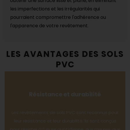
obtenir une surface lisse et plane, en éliminant
les imperfections et les irrégularités qui
pourraient compromettre l'adhérence ou
l'apparence de votre revêtement.
LES AVANTAGES DES SOLS
PVC
Résistance et durabilité
Les revêtements de sols PVC sont reconnus pour
leur résistance et leur durabilité. Ils sont conçus
pour résister à l'usure quotidienne, aux rayures, aux