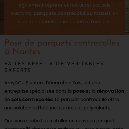
également réparer et restaurer vos sols
existants,
parquets contrecollé ou massif
, en
leurs redonnants leurs beautés d'origines.
Pose de parquets contrecollés
à Nantes
FAITES APPEL À DE VÉRITABLES
EXPERTS
Amy&Co Peinture Décoration Sols, est une
entreprise spécialisée dans la
pose
et la
rénovation
de
sols contrecollés
. Le parquet contrecollé offre
une solution esthétique, durable et polyvalente.
Que vous souhaitiez installer un nouveau parquet