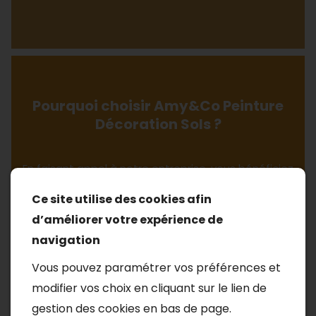
Pourquoi choisir Amy&Co Peinture
Décoration Sols ?
En faisant appel à notre entreprise, vous bénéficiez
de nombreux avantages. Tout d'abord, notre
Ce site utilise des cookies afin
équipe met un point d'honneur à respecter les
d’améliorer votre expérience de
délais convenus. De plus, nous utilisons des
navigation
matériaux de haute qualité pour assurer une
Vous pouvez paramétrer vos préférences et
durabilité optimale de vos revêtements de sol.
modifier vos choix en cliquant sur le lien de
Enfin, notre service clientèle est à votre disposition
gestion des cookies en bas de page.
pour répondre à toutes vos questions et vous