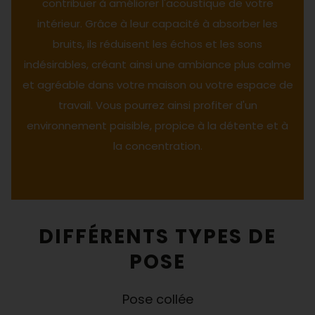
contribuer à améliorer l'acoustique de votre
intérieur. Grâce à leur capacité à absorber les
bruits, ils réduisent les échos et les sons
indésirables, créant ainsi une ambiance plus calme
et agréable dans votre maison ou votre espace de
travail. Vous pourrez ainsi profiter d'un
environnement paisible, propice à la détente et à
la concentration.
DIFFÉRENTS TYPES DE
POSE
Pose collée