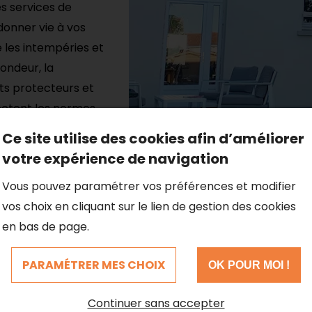
s services de
donner vie à vos
 les intempéries et
ondeur, la
its protecteurs et
ectent les normes
que de votre
Ce site utilise des cookies afin d’améliorer
onde jeunesse et une
votre expérience de navigation
Vous pouvez paramétrer vos préférences et modifier
vos choix en cliquant sur le lien de gestion des cookies
en bas de page.
PARAMÉTRER MES CHOIX
OK POUR MOI !
Continuer sans accepter