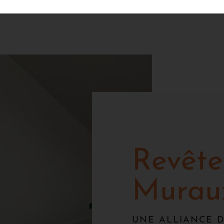
Revêt
Muraux
UNE ALLIANCE D