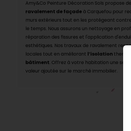
Amy&Co Peinture Décoration Sols propose de
ravalement de façade
à Carquefou
pour re
murs extérieurs tout en les protégeant contre
le temps. Nous assurons un nettoyage en prof
réparation des fissures et l'application d'endu
esthétiques. Nos travaux de ravalement resp
locales tout en améliorant
l’isolation
thermi
bâtiment
. Offrez à votre habitation une sec
valeur ajoutée sur le marché immobilier.