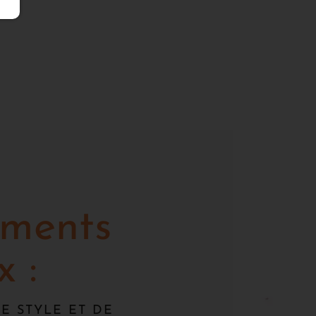
ements
 :
E STYLE ET DE