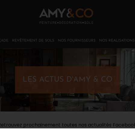
ÇADE
REVÊTEMENT DE SOLS
NOS FOURNISSEURS
NOS RÉALISATIONS
LES ACTUS D'AMY & CO
Retrouvez prochainement toutes nos actualités Facebook